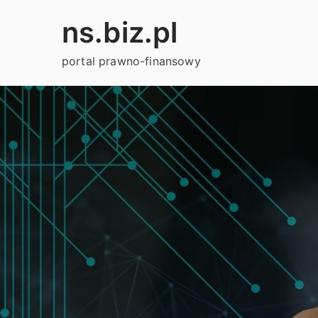
Przejdź
ns.biz.pl
do
treści
portal prawno-finansowy