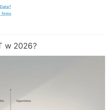
 Data?
 firmy
T w 2026?