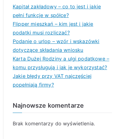
Kapitał zakładowy – co to jest i jakie
pełni funkcje w spółce?
Flipper mieszkań – kim jest i jakie
podatki musi rozliczać?
Podanie o urlop – wzór i wskazówki
dotyczące składania wniosku
Karta Dużej Rodziny a ulgi podatkowe –
komu przysługują i jak je wykorzystać?
Jakie błędy przy VAT najczęściej
popełniają firmy?
Najnowsze komentarze
Brak komentarzy do wyświetlenia.