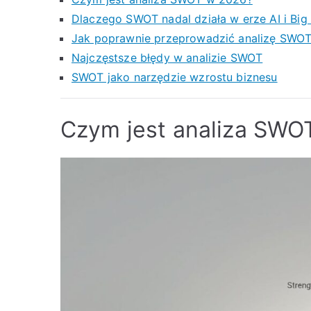
Dlaczego SWOT nadal działa w erze AI i Big
Jak poprawnie przeprowadzić analizę SWOT
Najczęstsze błędy w analizie SWOT
SWOT jako narzędzie wzrostu biznesu
Czym jest analiza SWO