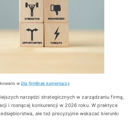
do
ikowano w
Dla firm
Brak komentarzy
Jak
ejszych narzędzi strategicznych w zarządzaniu firmą,
rozwijać
ji i rosnącej konkurencji w 2026 roku. W praktyce
firmę
dzięki
zedsiębiorstwa, ale też precyzyjnie wskazać kierunki
analizie
SWOT?