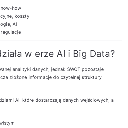
 know-how
cyjne, koszty
ogie, AI
 regulacje
iała w erze AI i Big Data?
anej analityki danych, jednak SWOT pozostaje
za złożone informacje do czytelnej struktury
ziami AI, które dostarczają danych wejściowych, a
ywistym