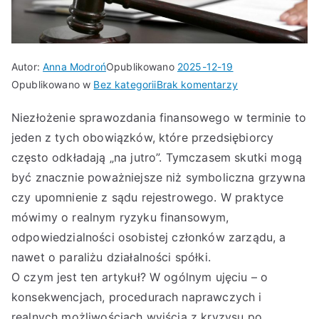
Autor:
Anna Modroń
Opublikowano
2025-12-19
do
Opublikowano w
Bez kategorii
Brak komentarzy
Niezłożenie
Niezłożenie sprawozdania finansowego w terminie to
sprawozdania
jeden z tych obowiązków, które przedsiębiorcy
finansowego
w
często odkładają „na jutro”. Tymczasem skutki mogą
terminie
być znacznie poważniejsze niż symboliczna grzywna
–
czy upomnienie z sądu rejestrowego. W praktyce
poważny
mówimy o realnym ryzyku finansowym,
błąd
odpowiedzialności osobistej członków zarządu, a
przedsiębiorcy
nawet o paraliżu działalności spółki.
czy
O czym jest ten artykuł? W ogólnym ujęciu – o
da
konsekwencjach, procedurach naprawczych i
się
to
realnych możliwościach wyjścia z kryzysu po