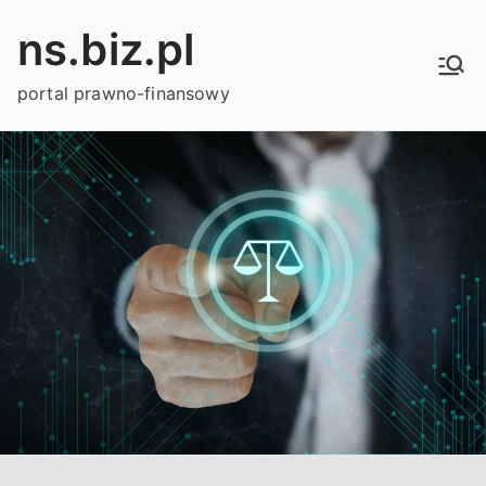
Przejdź
ns.biz.pl
do
treści
portal prawno-finansowy