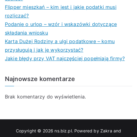
Flipper mieszkań – kim jest i jakie podatki musi
rozliczać?
Podanie o urlop – wzór i wskazówki dotyczące
składania wniosku
Karta Dużej Rodziny a ulgi podatkowe – komu
przysługują i jak je wykorzystać?
Jakie błędy przy VAT najczęściej popełniają firmy?
Najnowsze komentarze
Brak komentarzy do wyświetlenia.
Copyright © 2026
ns.biz.pl
. Powered by
Zakra
and