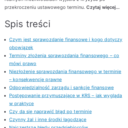
naprawić?
przekroczeniu ustawowego terminu.
Czytaj więcej…
Spis treści
Czym jest sprawozdanie finansowe i kogo dotyczy
obowiązek
Terminy złożenia sprawozdania finansowego – co
mówi prawo
Niezłożenie sprawozdania finansowego w terminie
– konsekwencje prawne
Odpowiedzialność zarządu i sankcje finansowe
Postępowanie przymuszające w KRS – jak wygląda
w praktyce
Czy da się naprawić błąd po terminie
Czynny żal i inne środki łagodzące
Najczęstsze błędy przedsiębiorców