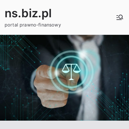
Przejdź
ns.biz.pl
do
treści
portal prawno-finansowy