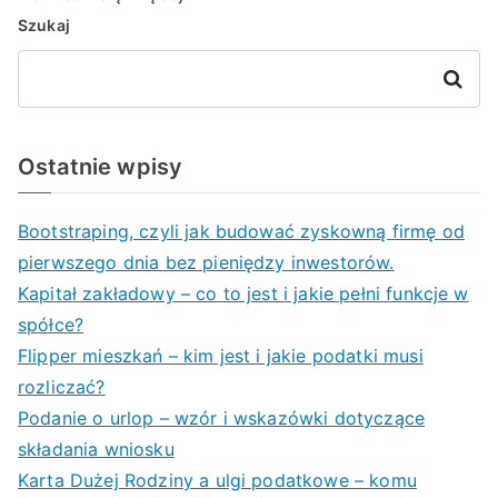
Szukaj
Szukaj
Ostatnie wpisy
Bootstraping, czyli jak budować zyskowną firmę od
pierwszego dnia bez pieniędzy inwestorów.
Kapitał zakładowy – co to jest i jakie pełni funkcje w
spółce?
Flipper mieszkań – kim jest i jakie podatki musi
rozliczać?
Podanie o urlop – wzór i wskazówki dotyczące
składania wniosku
Karta Dużej Rodziny a ulgi podatkowe – komu