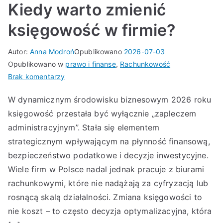
Kiedy warto zmienić
księgowość w firmie?
Autor:
Anna Modroń
Opublikowano
2026-07-03
Opublikowano w
prawo i finanse
,
Rachunkowość
do
Brak komentarzy
Kiedy
W dynamicznym środowisku biznesowym 2026 roku
warto
księgowość przestała być wyłącznie „zapleczem
zmienić
księgowość
administracyjnym”. Stała się elementem
w
strategicznym wpływającym na płynność finansową,
firmie?
bezpieczeństwo podatkowe i decyzje inwestycyjne.
Wiele firm w Polsce nadal jednak pracuje z biurami
rachunkowymi, które nie nadążają za cyfryzacją lub
rosnącą skalą działalności. Zmiana księgowości to
nie koszt – to często decyzja optymalizacyjna, która