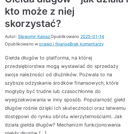
kto może z niej
skorzystać?
Autor:
Sławomir Kalosz
Opublikowano
2025-01-14
do
Opublikowano w
prawo i finanse
Brak komentarzy
Giełda
Giełda długów to platforma, na której
długów
przedsiębiorstwa mogą wystawiać do sprzedaży
–
jak
swoje należności od dłużników. Pozwala to na
działa
szybsze odzyskanie środków finansowych, które
i
mogłyby być trudne lub czasochłonne do
kto
wyegzekwowania w inny sposób. Popularność giełd
może
długów rośnie dzięki ich skuteczności oraz łatwemu
z
dostępowi do rynku obrotu wierzytelnościami. Jak
niej
działa giełda długów? Mechanizm funkcjonowania
skorzystać?
giełdy długów […]