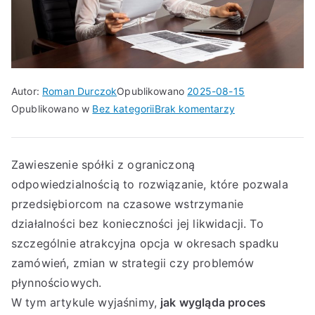
Autor:
Roman Durczok
Opublikowano
2025-08-15
do
Opublikowano w
Bez kategorii
Brak komentarzy
Zawieszenie
spółki
z
Zawieszenie spółki z ograniczoną
o.o.
odpowiedzialnością to rozwiązanie, które pozwala
–
przedsiębiorcom na czasowe wstrzymanie
szybka
działalności bez konieczności jej likwidacji. To
i
szczególnie atrakcyjna opcja w okresach spadku
bezpieczna
zamówień, zmian w strategii czy problemów
droga
płynnościowych.
do
W tym artykule wyjaśnimy,
jak wygląda proces
wstrzymania