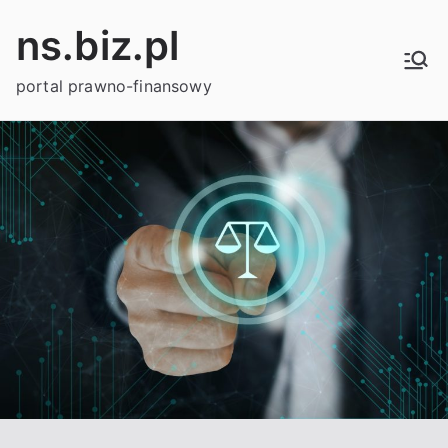
Przejdź
ns.biz.pl
do
treści
portal prawno-finansowy