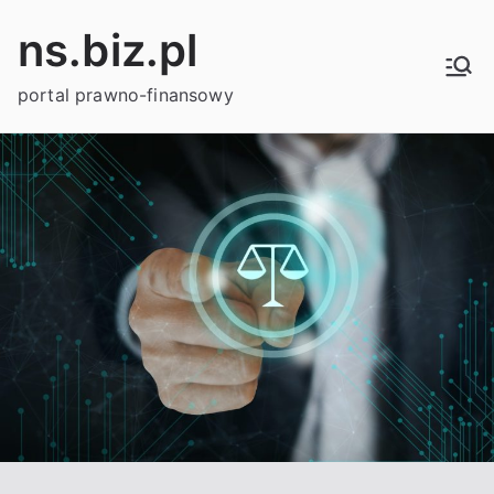
Przejdź
ns.biz.pl
do
treści
portal prawno-finansowy