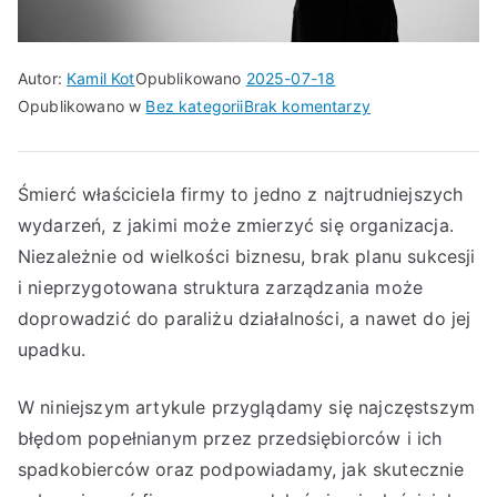
Autor:
Kamil Kot
Opublikowano
2025-07-18
do
Opublikowano w
Bez kategorii
Brak komentarzy
Śmierć
właściciela
firmy:
Śmierć właściciela firmy to jedno z najtrudniejszych
najczęstsze
wydarzeń, z jakimi może zmierzyć się organizacja.
błędy
Niezależnie od wielkości biznesu, brak planu sukcesji
i
i nieprzygotowana struktura zarządzania może
jak
doprowadzić do paraliżu działalności, a nawet do jej
ich
upadku.
uniknąć
W niniejszym artykule przyglądamy się najczęstszym
błędom popełnianym przez przedsiębiorców i ich
spadkobierców oraz podpowiadamy, jak skutecznie