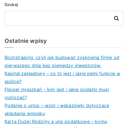
Szukaj
Szukaj
Ostatnie wpisy
Bootstraping, czyli jak budować zyskowną firmę od
pierwszego dnia bez pieniędzy inwestorów.
Kapitał zakładowy – co to jest i jakie pełni funkcje w
spółce?
Flipper mieszkań – kim jest i jakie podatki musi
rozliczać?
Podanie o urlop – wzór i wskazówki dotyczące
składania wniosku
Karta Dużej Rodziny a ulgi podatkowe – komu