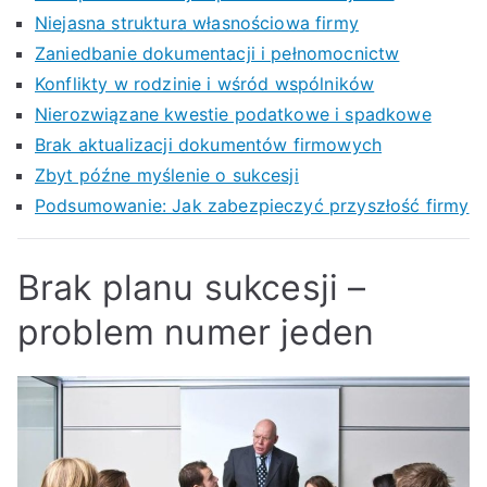
Niejasna struktura własnościowa firmy
Zaniedbanie dokumentacji i pełnomocnictw
Konflikty w rodzinie i wśród wspólników
Nierozwiązane kwestie podatkowe i spadkowe
Brak aktualizacji dokumentów firmowych
Zbyt późne myślenie o sukcesji
Podsumowanie: Jak zabezpieczyć przyszłość firmy
Brak planu sukcesji –
problem numer jeden