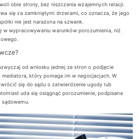
woli obie strony, bez niszczenia wzajemnych relacji.
a się za zamkniętymi drzwiami, co oznacza, że jego
spółki nie jest narażona na szwank.
dę w wypracowywaniu warunków porozumienia, niż
dowego.
awcze?
wyczaj od wniosku jednej ze stron o podjęcie
ją mediatora, który pomaga im w negocjacjach. W
wrócić się do sądu o zatwierdzenie ugody lub
atomiast uda się osiągnąć porozumienie, podpisana
i sądowemu.