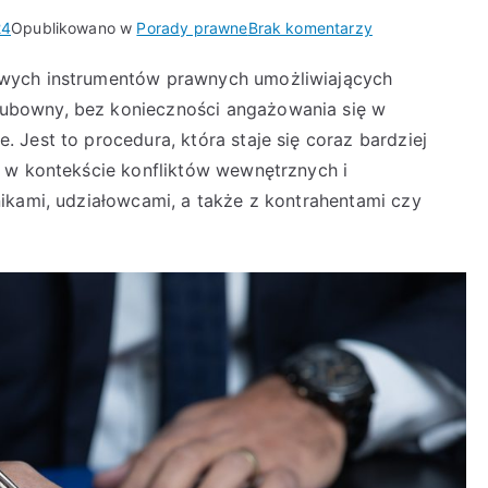
do
24
Opublikowano w
Porady prawne
Brak komentarzy
Postępowanie
owych instrumentów prawnych umożliwiających
pojednawcze
ubowny, bez konieczności angażowania się w
w
spółkach
Jest to procedura, która staje się coraz bardziej
–
 w kontekście konfliktów wewnętrznych i
efektywne
ikami, udziałowcami, a także z kontrahentami czy
narzędzie
rozwiązywania
sporów