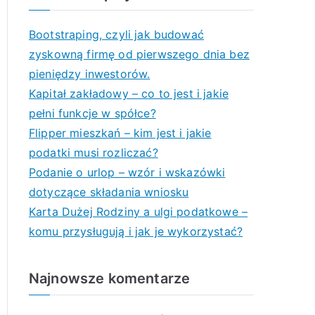
Bootstraping, czyli jak budować
zyskowną firmę od pierwszego dnia bez
pieniędzy inwestorów.
Kapitał zakładowy – co to jest i jakie
pełni funkcje w spółce?
Flipper mieszkań – kim jest i jakie
podatki musi rozliczać?
Podanie o urlop – wzór i wskazówki
dotyczące składania wniosku
Karta Dużej Rodziny a ulgi podatkowe –
komu przysługują i jak je wykorzystać?
Najnowsze komentarze