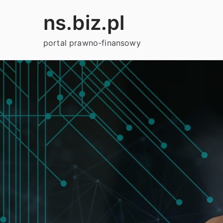
Przejdź
ns.biz.pl
do
treści
portal prawno-finansowy