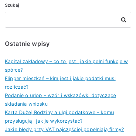
Szukaj
Szukaj
Ostatnie wpisy
Kapitał zakładowy – co to jest i jakie pełni funkcje w
spółce?
Flipper mieszkań – kim jest i jakie podatki musi
rozliczać?
Podanie o urlop – wzór i wskazówki dotyczące
składania wniosku
Karta Dużej Rodziny a ulgi podatkowe – komu
przysługują i jak je wykorzystać?
Jakie błędy przy VAT najczęściej popełniają firmy?