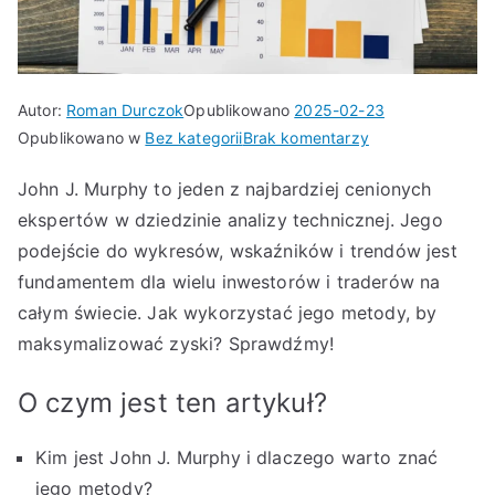
Autor:
Roman Durczok
Opublikowano
2025-02-23
do
Opublikowano w
Bez kategorii
Brak komentarzy
Murphy
John J. Murphy to jeden z najbardziej cenionych
–
ekspertów w dziedzinie analizy technicznej. Jego
Skuteczna
Analiza
podejście do wykresów, wskaźników i trendów jest
Techniczna
fundamentem dla wielu inwestorów i traderów na
dla
całym świecie. Jak wykorzystać jego metody, by
Maksymalnych
maksymalizować zyski? Sprawdźmy!
Zysków
O czym jest ten artykuł?
Kim jest John J. Murphy i dlaczego warto znać
jego metody?