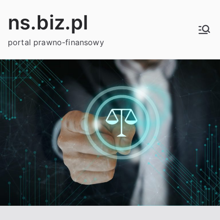
Przejdź
ns.biz.pl
do
treści
portal prawno-finansowy